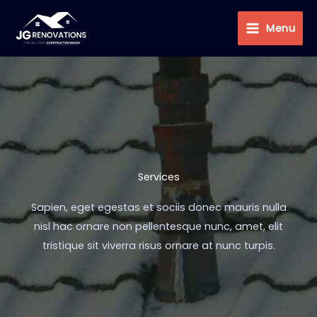
Skip
Main
to
Menu
Menu
content
Services
Sapien, eget egestas et sociis donec mauris nulla
nisl hac ornare non pellentesque nunc, amet, elit
tristique sit viverra risus ornare at nunc turpis.